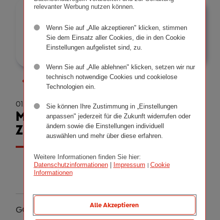
relevanter Werbung nutzen können.
Meldungen
Jahr
Wenn Sie auf „Alle akzeptieren" klicken, stimmen
filtern
Anzeigen
-- Bitte wählen Sie aus --
Sie dem Einsatz aller Cookies, die in den Cookie
Einstellungen aufgelistet sind, zu.
Wenn Sie auf „Alle ablehnen" klicken, setzen wir nur
technisch notwendige Cookies und cookielose
Zurück
Technologien ein.
01.07.2025
Sie können Ihre Zustimmung in „Einstellungen
Mobilitätslösungen mit
anpassen" jederzeit für die Zukunft widerrufen oder
ändern sowie die Einstellungen individuell
Zukunft
auswählen und mehr über diese erfahren.
Weitere Informationen finden Sie hier:
GO__07-25.pdf
Datenschutzinformationen
|
Impressum
Cookie
|
Informationen
PDF | 3 MB
Alle Akzeptieren
GO! DAS MOTORMAGAZIN Juli 2025