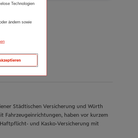
ielose Technologien
 oder ändern sowie
nen
Akzeptieren
ener Städtischen Versicherung und Würth
it Fahrzeugeinrichtungen, haben vor kurzem
Haftpflicht- und Kasko-Versicherung mit