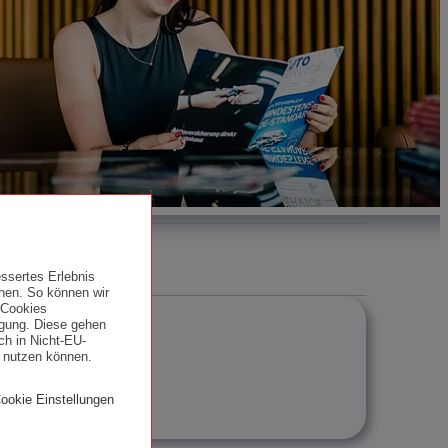
ssertes Erlebnis
nen. So können wir
 Cookies
ligung. Diese gehen
ch in Nicht-EU-
g nutzen können.
Cookie Einstellungen