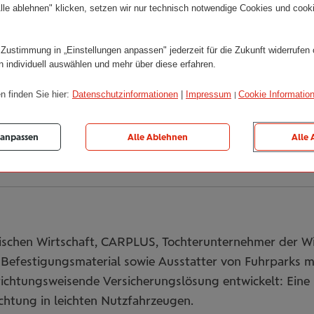
lle ablehnen" klicken, setzen wir nur technisch notwendige Cookies und cook
 Zustimmung in „Einstellungen anpassen" jederzeit für die Zukunft widerrufen
herungslösung für
n individuell auswählen und mehr über diese erfahren.
n
n finden Sie hier:
Datenschutzinformationen
|
Impressum
Cookie Informatio
|
 anpassen
Alle Ablehnen
Alle 
schen Wirtschaft, CARPLUS, Tochterunternehmer der Wi
 Befestigungsmaterial sowie Ausstatter von Fuhrparks m
ichtungsweisende Versicherungslösung entwickelt: Eine 
chtung in leichten Nutzfahrzeugen.