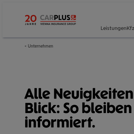
Leistungen
Kf
Unternehmen
Alle Neu­ig­kei­te
Blick: So bleiben 
infor­miert.