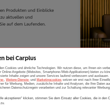
en Produkten und Einblicke
 zu aktuellen und
Sie auf dem Laufenden.
n bei Carplus
den Cookies und ähnliche Technologien. Wir nutzen diese, um Ihnen ein verbe
 Online-Angebote (Websites, Smartphone-/Web-Applikationen) bieten zu kön
lisierte Inhalte zeigen und unsere Services laufend verbessern und ausbauen.
ne-
,
Weitere-Dienste-
und
Marketingcookies
setzen wir erst nach Ihrer Einwil
er für Werbung, Medien, zusätzliche Inhalte und Analysen, die Ihre Daten au
sicheren Datenschutzregein verarbeiten und zur Schaltung relevanter Werbun
lle akzeptieren" klicken, stimmen Sie dem Einsatz aller Cookies, die in den 
 zu.