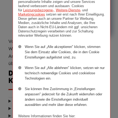
personalisierte Inhalte zeigen und unsere Services
laufend verbessern und ausbauen. Cookies
für
Leistungsbezogene-
,
Weitere-Dienste-
und
Marketingcookies
setzen wir erst nach Ihrer Einwilligung.
Diese gehen auch an unsere Partner für Werbung,
Medien, zusätzliche Inhalte und Analysen, die Ihre
Daten auch in Nicht-EU-Ländern mit ggf. unsicheren
Datenschutzregein verarbeiten und zur Schaltung
relevanter Werbung nutzen können.
Von notwendigen Unterlagen bis hin zum
Wenn Sie auf „Alle akzeptieren" klicken, stimmen
Wunschkennzeichen: Alle wichtigen Infos zur
Sie dem Einsatz aller Cookies, die in den Cookie
Anmeldung Ihres Fahrzeugs finden Sie hier
Einstellungen aufgelistet sind, zu.
übersichtlich zusammengefasst.
Wenn Sie auf „Alle ablehnen" klicken, setzen wir nur
Die 5 wichtigsten Infos zu Ihrer
technisch notwendige Cookies und cookielose
Technologien ein.
Kfz-Anmeldung
Sie können Ihre Zustimmung in „Einstellungen
anpassen" jederzeit für die Zukunft widerrufen oder
ändern sowie die Einstellungen individuell
Check­liste
auswählen und mehr über diese erfahren.
Kosten
Zulas­sungs­schein | Papier oder Scheck­karte
Weitere Informationen finden Sie hier: