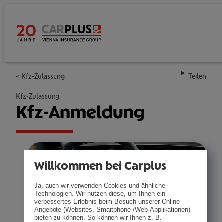
Kfz-Zulassung
Teilen
Kfz-Zulassung
Kfz-Anmel­dung
Willkommen bei Carplus
Ja, auch wir verwenden Cookies und ähnliche
Technologien. Wir nutzen diese, um Ihnen ein
verbessertes Erlebnis beim Besuch unserer Online-
Angebote (Websites, Smartphone-/Web-Applikationen)
bieten zu können. So können wir Ihnen z. B.