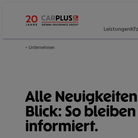
Leistungen
Kf
Unternehmen
Alle Neu­ig­kei­te
Blick: So bleiben 
infor­miert.