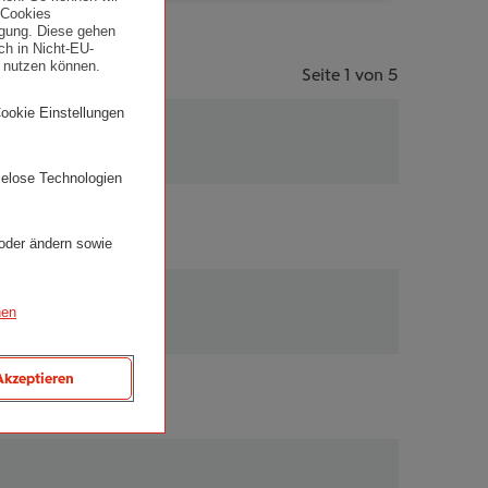
 Cookies
ligung. Diese gehen
ch in Nicht-EU-
g nutzen können.
Seite 1 von 5
Cookie Einstellungen
ielose Technologien
 oder ändern sowie
nen
Akzeptieren