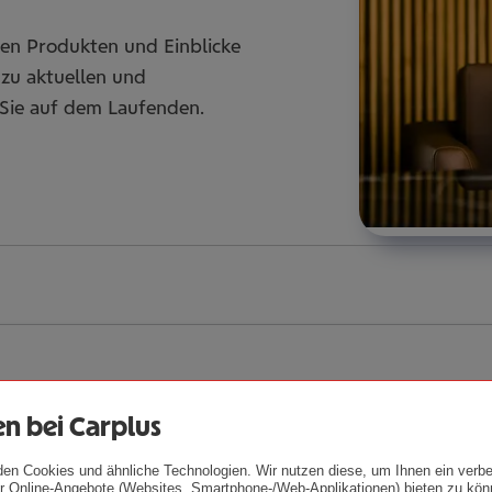
en Produkten und Einblicke
 zu aktuellen und
Sie auf dem Laufenden.
n bei Carplus
den Cookies und ähnliche Technologien. Wir nutzen diese, um Ihnen ein verbe
 Online-Angebote (Websites, Smartphone-/Web-Applikationen) bieten zu kön