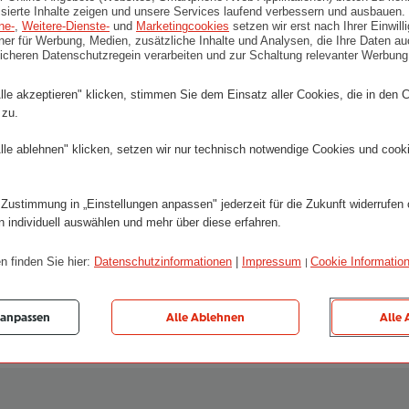
lisierte Inhalte zeigen und unsere Services laufend verbessern und ausbauen.
ne-
,
Weitere-Dienste-
und
Marketingcookies
setzen wir erst nach Ihrer Einwil
er für Werbung, Medien, zusätzliche Inhalte und Analysen, die Ihre Daten au
sicheren Datenschutzregein verarbeiten und zur Schaltung relevanter Werbun
lle akzeptieren" klicken, stimmen Sie dem Einsatz aller Cookies, die in den 
 zu.
n & Händler
lle ablehnen" klicken, setzen wir nur technisch notwendige Cookies und cook
 Zustimmung in „Einstellungen anpassen" jederzeit für die Zukunft widerrufen
derausgabe KLARTEXT
n individuell auswählen und mehr über diese erfahren.
aftlichen Markterfolg
n finden Sie hier:
Datenschutzinformationen
|
Impressum
Cookie Informatio
|
 anpassen
Alle Ablehnen
Alle 