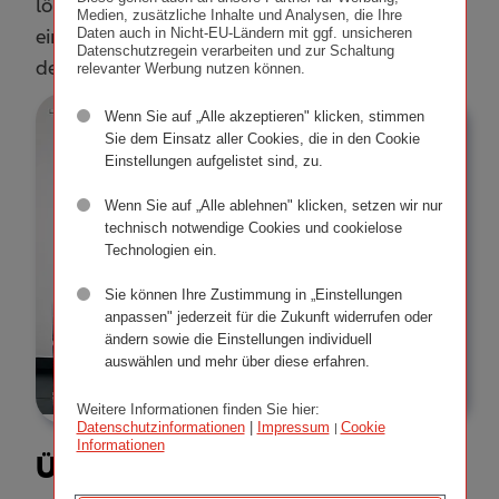
lösungsorientiertem Handeln sorgen wir für ein
Medien, zusätzliche Inhalte und Analysen, die Ihre
einzigartiges Servicenetz für Autohäuser und
Daten auch in Nicht-EU-Ländern mit ggf. unsicheren
Datenschutzregein verarbeiten und zur Schaltung
deren Kund:innen.
relevanter Werbung nutzen können.
Wenn Sie auf „Alle akzeptieren" klicken, stimmen
Sie dem Einsatz aller Cookies, die in den Cookie
Einstellungen aufgelistet sind, zu.
Wenn Sie auf „Alle ablehnen" klicken, setzen wir nur
technisch notwendige Cookies und cookielose
Technologien ein.
Sie können Ihre Zustimmung in „Einstellungen
anpassen" jederzeit für die Zukunft widerrufen oder
ändern sowie die Einstellungen individuell
auswählen und mehr über diese erfahren.
Weitere Informationen finden Sie hier:
Datenschutzinformationen
|
Impressum
Cookie
|
Informationen
Über uns